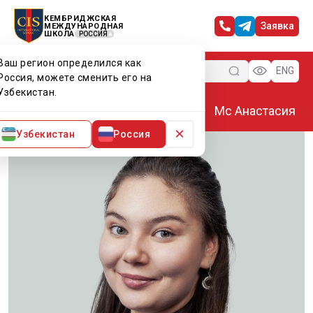
КЕМБРИДЖСКАЯ
Заявка
МЕЖДУНАРОДНАЯ
ШКОЛА
РОССИЯ
Ваш регион определился как
Меню
ENG
Россия, можете сменить его на
Узбекистан.
Главная
Преподаватели CIS
Мс Анастасия
×
Узбекистан
Россия