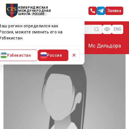
КЕМБРИДЖСКАЯ
Заявка
МЕЖДУНАРОДНАЯ
ШКОЛА
РОССИЯ
Ваш регион определился как
Меню
ENG
Россия, можете сменить его на
Узбекистан.
Главная
Преподаватели CIS
Мс Дильдора
×
Узбекистан
Россия