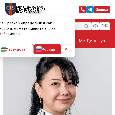
КЕМБРИДЖСКАЯ
Заявка
МЕЖДУНАРОДНАЯ
ШКОЛА
РОССИЯ
Ваш регион определился как
Меню
ENG
Россия, можете сменить его на
Узбекистан.
Главная
Преподаватели CIS
Мс Дильфуза
×
Узбекистан
Россия