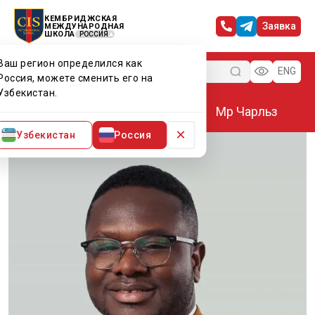
КЕМБРИДЖСКАЯ
Заявка
МЕЖДУНАРОДНАЯ
ШКОЛА
РОССИЯ
Ваш регион определился как
Меню
ENG
Россия, можете сменить его на
Узбекистан.
Главная
Преподаватели CIS
Мр Чарльз
×
Узбекистан
Россия