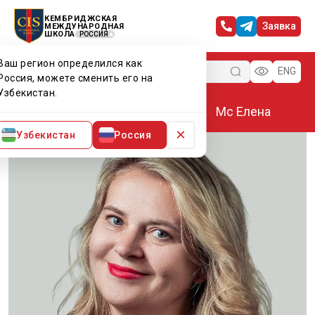
КЕМБРИДЖСКАЯ
Заявка
МЕЖДУНАРОДНАЯ
ШКОЛА
РОССИЯ
Ваш регион определился как
Меню
ENG
Россия, можете сменить его на
Узбекистан.
Главная
Преподаватели CIS
Мс Елена
×
Узбекистан
Россия