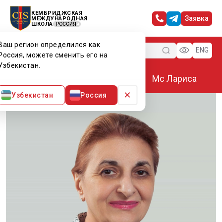
КЕМБРИДЖСКАЯ
Заявка
МЕЖДУНАРОДНАЯ
ШКОЛА
РОССИЯ
Ваш регион определился как
Меню
ENG
Россия, можете сменить его на
Узбекистан.
Главная
Преподаватели CIS
Мс Лариса
×
Узбекистан
Россия