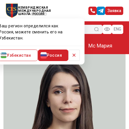
КЕМБРИДЖСКАЯ
Заявка
МЕЖДУНАРОДНАЯ
ШКОЛА
РОССИЯ
Ваш регион определился как
Меню
ENG
Россия, можете сменить его на
Узбекистан.
Главная
Преподаватели CIS
Мс Мария
×
Узбекистан
Россия