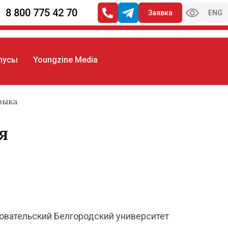
8 800 775 42 70
Заявка
ENG
пусы
Youngzine Media
зыка
я
вательский Белгородский университет