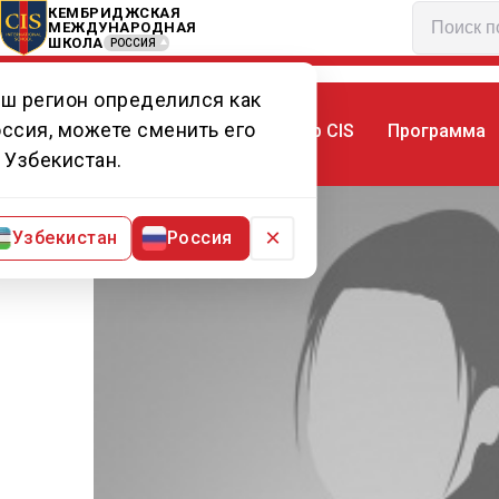
КЕМБРИДЖСКАЯ
МЕЖДУНАРОДНАЯ
ШКОЛА
РОССИЯ
ш регион определился как
ссия, можете сменить его
Мир CIS
Программа
Главная
Преподаватели CIS
Мс Наз
 Узбекистан.
×
Узбекистан
Россия