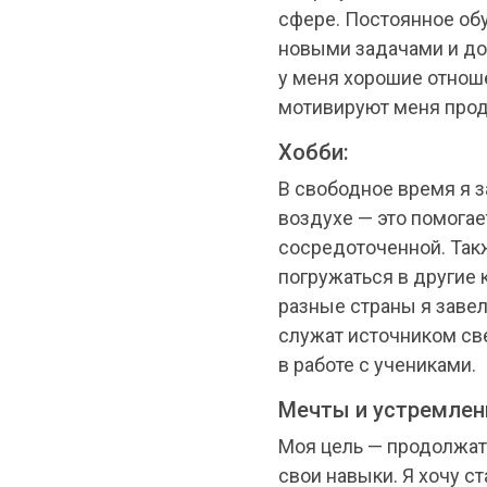
сфере. Постоянное об
новыми задачами и доб
у меня хорошие отноше
мотивируют меня прод
Хобби:
В свободное время я 
воздухе — это помогае
сосредоточенной. Такж
погружаться в другие 
разные страны я заве
служат источником св
в работе с учениками.
Мечты и устремлен
Моя цель — продолжать
свои навыки. Я хочу с