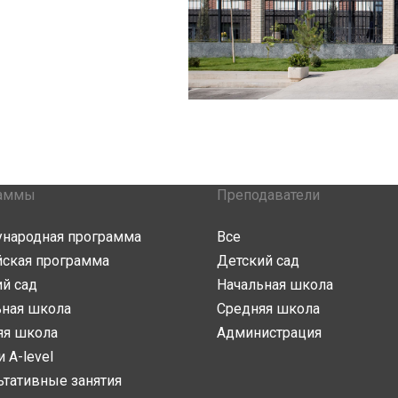
аммы
Преподаватели
народная программа
Все
йская программа
Детский сад
й сад
Начальная школа
ьная школа
Средняя школа
яя школа
Администрация
и A-level
ьтативные занятия