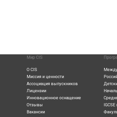
Мир CIS
Прогр
О CIS
Между
Миссия и ценности
Росси
Ассоциация выпускников
Детски
Лицензии
Начал
Инновационное оснащение
Средн
Отзывы
IGCSE 
Вакансии
Факул