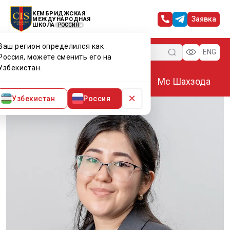
КЕМБРИДЖСКАЯ
Заявка
МЕЖДУНАРОДНАЯ
ШКОЛА
РОССИЯ
Ваш регион определился как
Меню
ENG
Россия, можете сменить его на
Узбекистан.
Главная
Преподаватели CIS
Мс Шахзода
×
Узбекистан
Россия