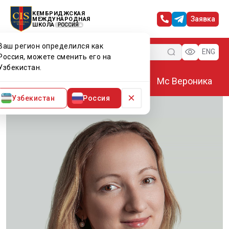
КЕМБРИДЖСКАЯ
Заявка
МЕЖДУНАРОДНАЯ
ШКОЛА
РОССИЯ
Ваш регион определился как
Меню
ENG
Россия, можете сменить его на
Узбекистан.
Главная
Преподаватели CIS
Мс Вероника
×
Узбекистан
Россия