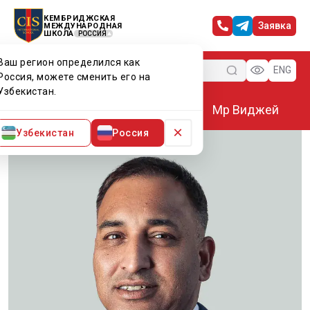
КЕМБРИДЖСКАЯ
Заявка
МЕЖДУНАРОДНАЯ
ШКОЛА
РОССИЯ
Ваш регион определился как
Меню
ENG
Россия, можете сменить его на
Узбекистан.
Главная
Преподаватели CIS
Мр Виджей
×
Узбекистан
Россия