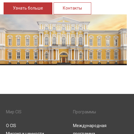
Узнать больше
Контакты
Мир CIS
Программы
О CIS
Международная
Миссия и ценности
программа