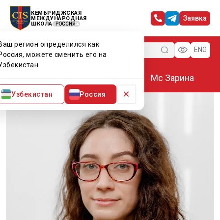
КЕМБРИДЖСКАЯ
Заявка
МЕЖДУНАРОДНАЯ
ШКОЛА
РОССИЯ
Ваш регион определился как
Меню
ENG
Россия, можете сменить его на
Узбекистан.
Главная
Преподаватели CIS
Мс Зарина
×
Узбекистан
Россия