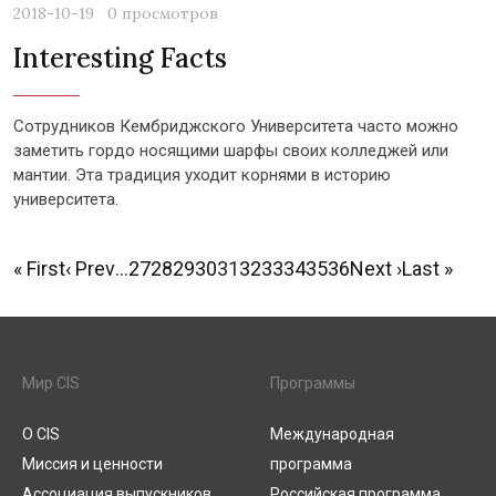
2018-10-19
0 просмотров
Interesting Facts
Сотрудников Кембриджского Университета часто можно
заметить гордо носящими шарфы своих колледжей или
мантии. Эта традиция уходит корнями в историю
университета.
« First
‹ Prev
…
27
28
29
30
31
32
33
34
35
36
Next ›
Last »
Мир CIS
Программы
О CIS
Международная
Миссия и ценности
программа
Ассоциация выпускников
Российская программа