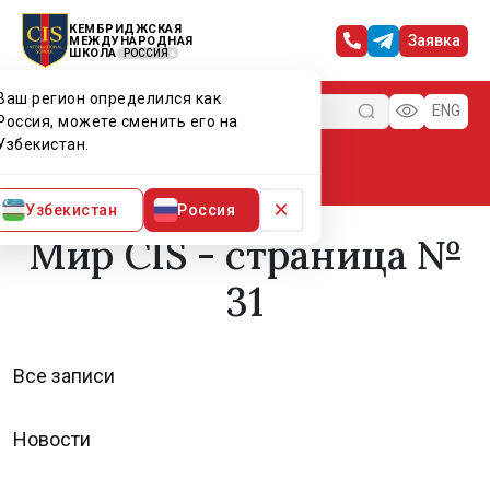
КЕМБРИДЖСКАЯ
Заявка
МЕЖДУНАРОДНАЯ
ШКОЛА
РОССИЯ
Ваш регион определился как
Меню
ENG
Россия, можете сменить его на
Узбекистан.
Главная
Мир CIS
×
Узбекистан
Россия
Мир CIS - страница №
31
Все записи
Новости