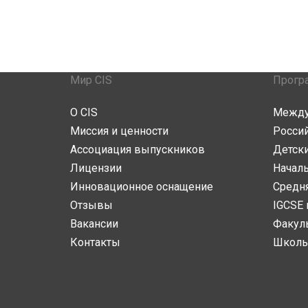
Мир CIS
Прогр
О CIS
Между
Миссия и ценности
Росси
Ассоциация выпускников
Детски
Лицензии
Начал
Инновационное оснащение
Средн
Отзывы
IGCSE 
Вакансии
Факул
Контакты
Школь