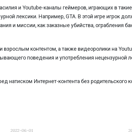
силия и Youtube-каналы геймеров, играющих в такие
рной лексики. Например, GTA. В этой игре игрок дол
ния и миссии, как заказные убийства, ограбления бан
и взрослым контентом, а также видеоролики на You
зывающего поведения и употребления нецензурной ле
ед натиском Интернет-контента без родительского к
2022-06-01
2