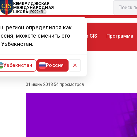
КЕМБРИДЖСКАЯ
МЕЖДУНАРОДНАЯ
ШКОЛА
РОССИЯ
ш регион определился как
ссия, можете сменить его
Мир CIS
Программа
Главная
Мир CIS
Статьи
Опасный
 Узбекистан.
×
Узбекистан
Россия
01 июнь 2018
·
54 просмотров