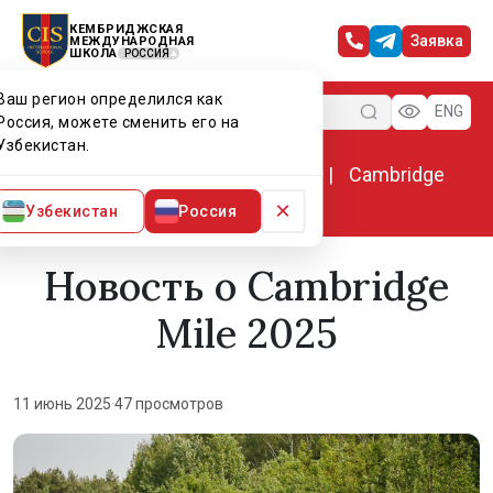
КЕМБРИДЖСКАЯ
Заявка
МЕЖДУНАРОДНАЯ
ШКОЛА
РОССИЯ
Ваш регион определился как
Меню
ENG
Россия, можете сменить его на
Узбекистан.
Главная
Мир CIS
Новости
Cambridge
Mile 2025
×
Узбекистан
Россия
Новость о Cambridge
Mile 2025
11 июнь 2025
·
47 просмотров