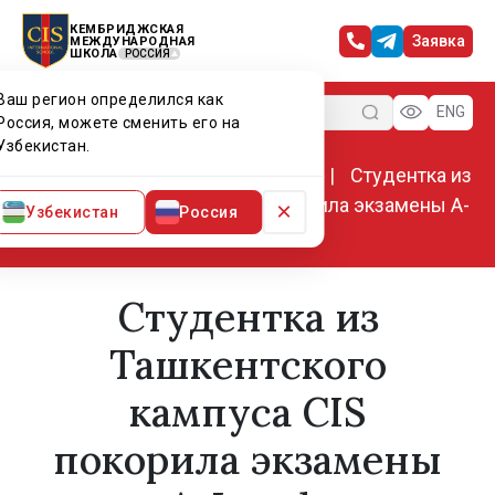
КЕМБРИДЖСКАЯ
Заявка
МЕЖДУНАРОДНАЯ
ШКОЛА
РОССИЯ
Ваш регион определился как
Меню
ENG
Россия, можете сменить его на
Узбекистан.
Главная
Мир CIS
Новости
Студентка из
Ташкентского кампуса CIS покорила экзамены A-
×
Узбекистан
Россия
Levels
Студентка из
Ташкентского
кампуса CIS
покорила экзамены