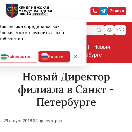
КЕМБРИДЖСКАЯ
Заявка
МЕЖДУНАРОДНАЯ
ШКОЛА
РОССИЯ
Ваш регион определился как
Меню
ENG
Россия, можете сменить его на
Узбекистан.
Главная
Мир CIS
Новости
Новый
Директор филиала в Санкт - Петербурге
×
Узбекистан
Россия
Новый Директор
филиала в Санкт -
Петербурге
29 август 2018
·
34 просмотров