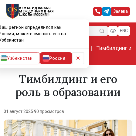
КЕМБРИДЖСКАЯ
Заявка
МЕЖДУНАРОДНАЯ
ШКОЛА
РОССИЯ
Ваш регион определился как
Меню
ENG
Россия, можете сменить его на
Узбекистан.
Главная
Мир CIS
Новости
Тимбилдинг и
его роль в образовании
×
Узбекистан
Россия
Тимбилдинг и его
роль в образовании
01 август 2025
·
90 просмотров