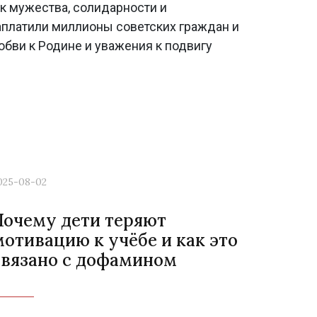
ок мужества, солидарности и
аплатили миллионы советских граждан и
юбви к Родине и уважения к подвигу
025-08-02
Почему дети теряют
мотивацию к учёбе и как это
связано с дофамином