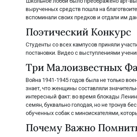
Школьное лобби было преображено арт-выст
вырученных средств пошла на благотвоител
Previous
вспоминали своих предков и отдали им да
Поэтический Конкурс
Студенты со всех кампусов приняли участи
постановки. Видео с выступлениями учени
Три Малоизвестных Фа
Война 1941-1945 годов была не только во
знает, что женщины составляли значитель
интересный факт: во время блокады Ленин
семян, буквально голодая, но не тронув б
обученных собак с миноискателями, котор
Почему Важно Помнит