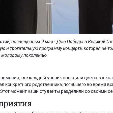
иятий, посвященных 9 мая - Дню Победы в Великой Оте
ю и трогательную программу концерта, которая не тол
и молодому поколению.
еремония, где каждый ученик посадили цветы в шко
л конкретного родственника, погибшего во время в
 Этот момент наши студенты разделили со своими се
приятия