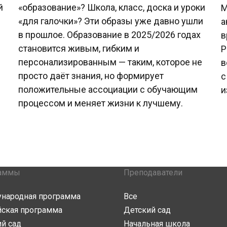
й
«образование»? Школа, класс, доска и уроки
М
«для галочки»? Эти образы уже давно ушли
а
в прошлое. Образование в 2025/2026 годах
в
становится живым, гибким и
Р
персонализированным — таким, которое не
в
просто даёт знания, но формирует
с
положительные ассоциации с обучающим
и
процессом и меняет жизни к лучшему.
аммы
Преподаватели
народная программа
Все
йская программа
Детский сад
й сад
Начальная школа