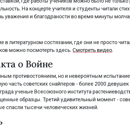
авкой, где работы учеников можно было не только ра
ьность. На концерте учителя и студенты читали стихи
нь уважения и благодраности во время минуты молча
е в литературном состязании, где они не просто чита
ков можно посмотерть здесь.
Смотреть видео
.
кта о Войне
енным противостоянием, но и невероятным испытание
ную часть советских снайперов - более 2000 девушек
града ученые Всесоюзного института растениеводст
есценные образцы. Третий удивительный момент - со
ые спасли тысячи человеческих жизней.
ь