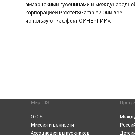
амазонскими гусеницами и международно
корпорацией Procter&Gamble? Они все
используют «эффект СИНЕРГИИ».
Мир CIS
Прогр
О CIS
Между
Миссия и ценности
Росси
Ассоциация выпускников
Детски