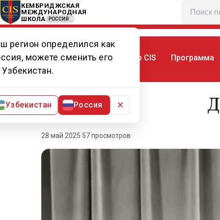
КЕМБРИДЖСКАЯ
МЕЖДУНАРОДНАЯ
ШКОЛА
РОССИЯ
ш регион определился как
ссия, можете сменить его
Мир CIS
Программа
Главная
Мир CIS
Новости
День п
 Узбекистан.
Д
×
Узбекистан
Россия
28 май 2025
·
57 просмотров