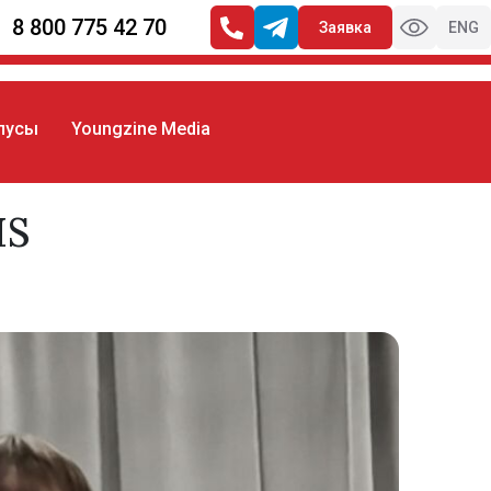
8 800 775 42 70
Заявка
ENG
пусы
Youngzine Media
IS