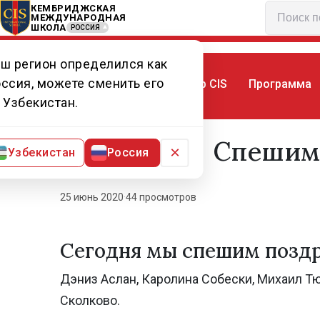
КЕМБРИДЖСКАЯ
МЕЖДУНАРОДНАЯ
ШКОЛА
РОССИЯ
ш регион определился как
ссия, можете сменить его
Мир CIS
Программа
Главная
Мир CIS
Новости
Спешим
 Узбекистан.
Спешим 
×
Узбекистан
Россия
25 июнь 2020
·
44 просмотров
Сегодня мы спешим поздр
Дэниз Аслан, Каролина Собески, Михаил Т
Сколково.