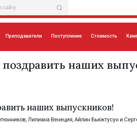
Преподаватели
Поступление
Стоимость
Кам
 поздравить наших выпускников!
поздравить наших выпу
авить наших выпускников!
ютюнников, Лилиана Венеция, Айлин Бьюктусун и Серг