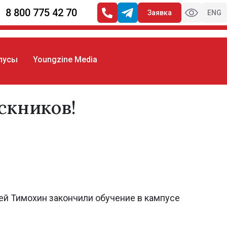
8 800 775 42 70
Заявка
ENG
пусы
Youngzine Media
скников!
ей Тимохин закончили обучение в кампусе