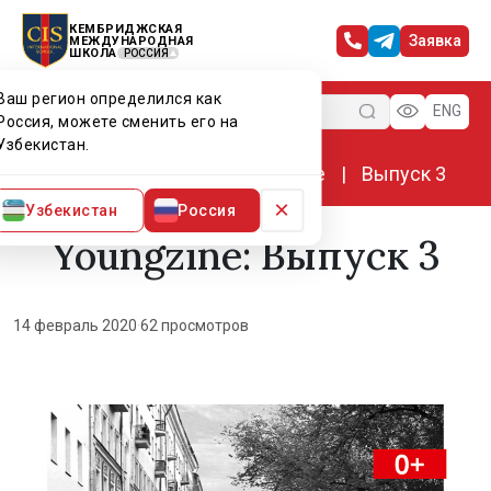
КЕМБРИДЖСКАЯ
Заявка
МЕЖДУНАРОДНАЯ
ШКОЛА
РОССИЯ
Ваш регион определился как
Меню
ENG
Россия, можете сменить его на
Узбекистан.
Главная
Мир CIS
Youngzine
Выпуск 3
×
Узбекистан
Россия
Youngzine: Выпуск 3
14 февраль 2020
·
62 просмотров