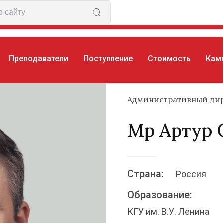
Преподаватели
Поступление
Стоимость
Кам
р
Административный ди
Мр Артур 
Страна:
Россия
Образование:
КГУ им. В.У. Ленина