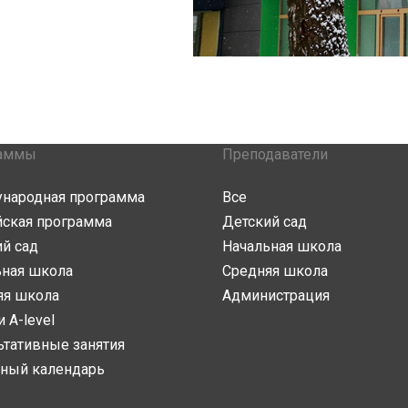
аммы
Преподаватели
народная программа
Все
йская программа
Детский сад
й сад
Начальная школа
ьная школа
Средняя школа
яя школа
Администрация
и A-level
ьтативные занятия
ный календарь