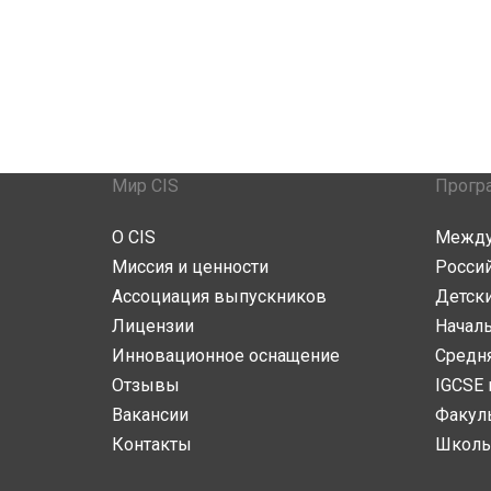
Мир CIS
Прогр
О CIS
Между
Миссия и ценности
Росси
Ассоциация выпускников
Детски
Лицензии
Начал
Инновационное оснащение
Средн
Отзывы
IGCSE 
Вакансии
Факул
Контакты
Школь