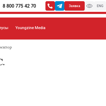
8 800 775 42 70
Заявка
ENG
пусы
Youngzine Media
ректор
C.