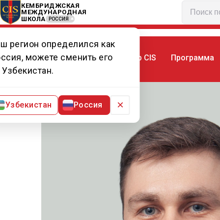
КЕМБРИДЖСКАЯ
МЕЖДУНАРОДНАЯ
ШКОЛА
РОССИЯ
ш регион определился как
ссия, можете сменить его
Мир CIS
Программа
Главная
Преподаватели CIS
Мр Арту
 Узбекистан.
×
Узбекистан
Россия