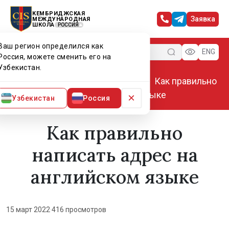
КЕМБРИДЖСКАЯ
Заявка
МЕЖДУНАРОДНАЯ
ШКОЛА
РОССИЯ
Ваш регион определился как
Меню
ENG
Россия, можете сменить его на
Узбекистан.
Главная
Мир CIS
Статьи
Как правильно
написать адрес на английском языке
×
Узбекистан
Россия
Как правильно
написать адрес на
английском языке
15 март 2022
·
416 просмотров