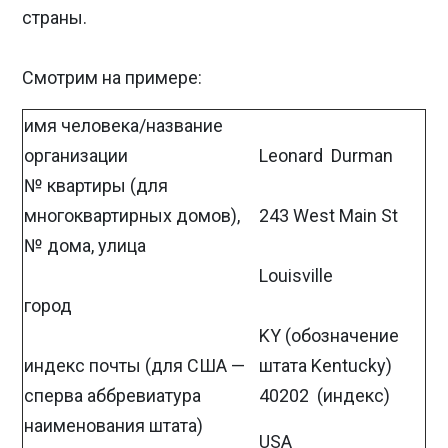
страны.
Смотрим на примере:
имя человека/название
организации
Leonard Durman
№ квартиры (для
многоквартирных домов),
243 West Main St
№ дома, улица
Louisville
город
KY (обозначение
индекс почты (для США —
штата Kentucky)
сперва аббревиатура
40202 (индекс)
наименования штата)
USA