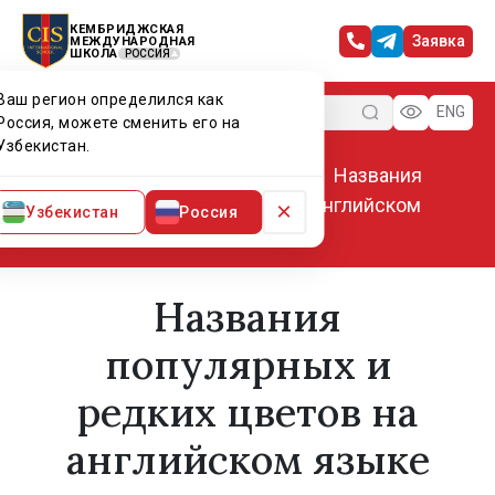
КЕМБРИДЖСКАЯ
Заявка
МЕЖДУНАРОДНАЯ
ШКОЛА
РОССИЯ
Ваш регион определился как
Меню
ENG
Россия, можете сменить его на
Узбекистан.
Главная
Мир CIS
Статьи
Названия
популярных и редких цветов на английском
×
Узбекистан
Россия
языке
Названия
популярных и
редких цветов на
английском языке