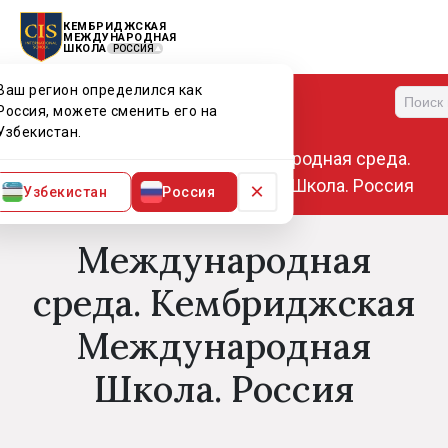
КЕМБРИДЖСКАЯ
МЕЖДУНАРОДНАЯ
ШКОЛА
РОССИЯ
Ваш регион определился как
Меню
Россия, можете сменить его на
Узбекистан.
Главная
Мир CIS
Международная среда.
Кембриджская Международная Школа. Россия
×
Узбекистан
Россия
Международная
среда. Кембриджская
Международная
Школа. Россия