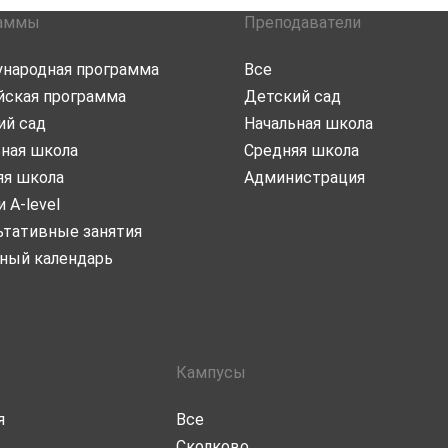
аммы
Преподаватели
народная программа
Все
йская программа
Детский сад
ий сад
Начальная школа
ьная школа
Средняя школа
яя школа
Администрация
и A-level
ьтативные занятия
ный календарь
Кампусы
я
Все
Сколково