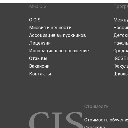
Мир CIS
Прогр
О CIS
Между
Миссия и ценности
Росси
Ассоциация выпускников
Детск
Лицензии
Начал
Инновационное оснащение
Средн
Отзывы
IGCSE 
Вакансии
Факул
Контакты
Школь
Стоимость
Стоимость обучени
Сколково