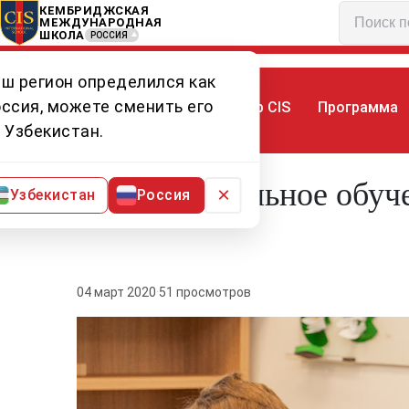
КЕМБРИДЖСКАЯ
МЕЖДУНАРОДНАЯ
ШКОЛА
РОССИЯ
ш регион определился как
ссия, можете сменить его
Мир CIS
Программа
Главная
Мир CIS
Статьи
Дошколь
 Узбекистан.
Дошкольное обуче
×
Узбекистан
Россия
04 март 2020
·
51 просмотров