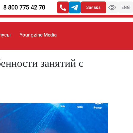
8 800 775 42 70
Заявка
ENG
пусы
Youngzine Media
нятий с малышами
енности занятий с