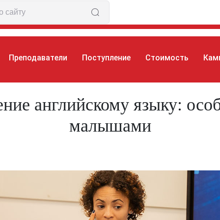
Преподаватели
Поступление
Стоимость
Кам
ное обучение английскому языку: особенности за
ние английскому языку: особ
малышами