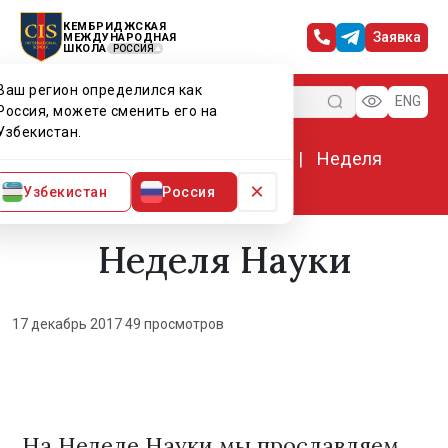
КЕМБРИДЖСКАЯ
Заявка
МЕЖДУНАРОДНАЯ
ШКОЛА
РОССИЯ
Ваш регион определился как
Меню
ENG
Россия, можете сменить его на
Узбекистан.
Главная
Мир CIS
Новости
Неделя
Науки
×
Узбекистан
Россия
Неделя Науки
17 декабрь 2017
·
49 просмотров
На Неделе Науки мы прославляем