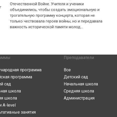
Отечественной Войне. Учителя и ученики
г
объединились, чтобы создать эмоциональную и
трогательную программу концерта, которая не
только чествовала героев войны, но и передавала
важность исторической памяти молод...
аммы
Преподаватели
народная программа
Все
йская программа
Детский сад
й сад
Начальная школа
ьная школа
Средняя школа
яя школа
Администрация
и A-level
ьтативные занятия