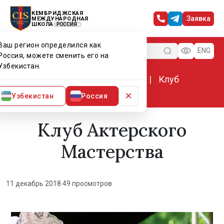
КЕМБРИДЖСКАЯ
Заявка
МЕЖДУНАРОДНАЯ
ШКОЛА
РОССИЯ
Ваш регион определился как
Меню
ENG
Россия, можете сменить его на
Узбекистан.
Главная
Мир CIS
Новости
Клуб
Актерского Мастерства
×
Узбекистан
Россия
Клуб Актерского
Мастерства
11 декабрь 2018
·
49 просмотров