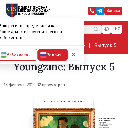
КЕМБРИДЖСКАЯ
Заявка
МЕЖДУНАРОДНАЯ
ШКОЛА
РОССИЯ
Ваш регион определился как
Меню
ENG
Россия, можете сменить его на
Узбекистан.
Главная
Мир CIS
Youngzine
Выпуск 5
×
Узбекистан
Россия
Youngzine: Выпуск 5
14 февраль 2020
·
32 просмотров