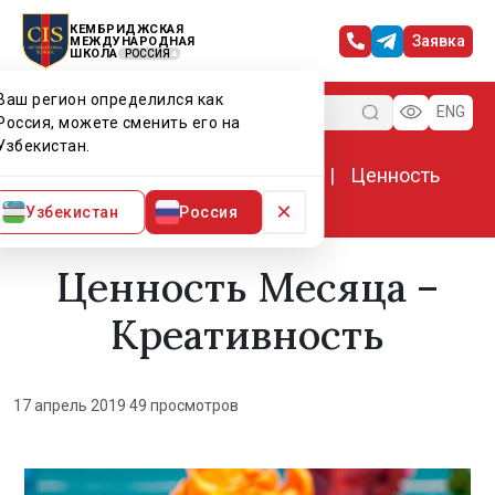
КЕМБРИДЖСКАЯ
Заявка
МЕЖДУНАРОДНАЯ
ШКОЛА
РОССИЯ
Ваш регион определился как
Меню
ENG
Россия, можете сменить его на
Узбекистан.
Главная
Мир CIS
Новости
Ценность
Месяца – Креативность
×
Узбекистан
Россия
Ценность Месяца –
Креативность
17 апрель 2019
·
49 просмотров